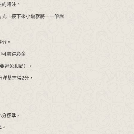
注的賭注。
方式，接下來小編就將一一解說
讓分。
即可贏得彩金
為要避免和局），
分洋基需得2分，
小分標準，
準。